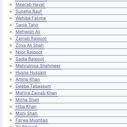
Meerab Hayat
Suneha Rauf
Wahiba Fatima
Tania Tahir
Mehwish Ali
Zainab Rajpoot
Zoya Ali Shah
Noor Rajpoot
Sadia Rajpoot
Mehrulnisa Shahmeer
Husna Hussain
Amina Khan
Deeba Tabassum
Mahira Zainab Khan
Mirha Shah
Hiba Khan
Mahi Shah
Farwa Mushtaq
Ali Sherazi