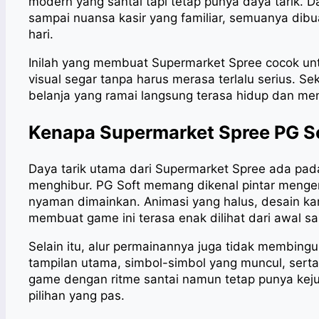
modern yang santai tapi tetap punya daya tarik. D
sampai nuansa kasir yang familiar, semuanya dibu
hari.
Inilah yang membuat Supermarket Spree cocok u
visual segar tanpa harus merasa terlalu serius. 
belanja yang ramai langsung terasa hidup dan m
Kenapa Supermarket Spree PG S
Daya tarik utama dari Supermarket Spree ada pad
menghibur. PG Soft memang dikenal pintar menge
nyaman dimainkan. Animasi yang halus, desain kara
membuat game ini terasa enak dilihat dari awal sa
Selain itu, alur permainannya juga tidak membin
tampilan utama, simbol-simbol yang muncul, serta f
game dengan ritme santai namun tetap punya keju
pilihan yang pas.