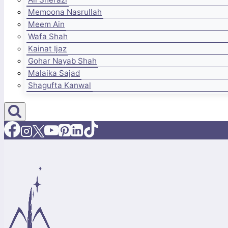
Memoona Nasrullah
Meem Ain
Wafa Shah
Kainat Ijaz
Gohar Nayab Shah
Malaika Sajad
Shagufta Kanwal