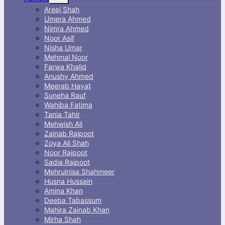
menu
Areej Shah
Umera Ahmed
Nimra Ahmed
Noor Asif
Nisha Umar
Mehmal Noor
Farwa Khalid
Anushy Ahmed
Meerab Hayat
Suneha Rauf
Wahiba Fatima
Tania Tahir
Mehwish Ali
Zainab Rajpoot
Zoya Ali Shah
Noor Rajpoot
Sadia Rajpoot
Mehrulnisa Shahmeer
Husna Hussain
Amina Khan
Deeba Tabassum
Mahira Zainab Khan
Mirha Shah