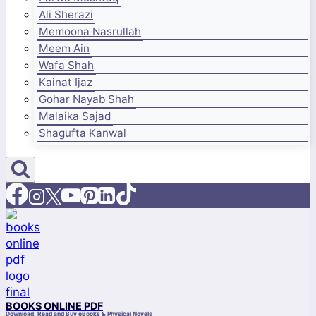
Ali Sherazi
Memoona Nasrullah
Meem Ain
Wafa Shah
Kainat Ijaz
Gohar Nayab Shah
Malaika Sajad
Shagufta Kanwal
BOOKS ONLINE PDF
Download, Read and Buy eBooks & Physical Novels