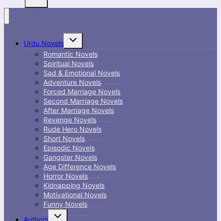
Toggle
Urdu Novels
child
menu
Romantic Novels
Spiritual Novels
Sad & Emotional Novels
Adventure Novels
Forced Marriage Novels
Second Marriage Novels
After Marriage Novels
Revenge Novels
Rude Hero Novels
Short Novels
Episodic Novels
Gangster Novels
Age Difference Novels
Horror Novels
Kidnapping Novels
Motivational Novels
Funny Novels
Toggle
Authors
child