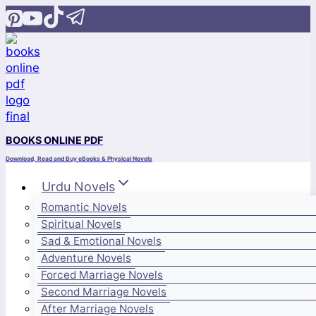
Skip
to
content
BOOKS ONLINE PDF
Download, Read and Buy eBooks & Physical Novels
Urdu Novels
Romantic Novels
Spiritual Novels
Sad & Emotional Novels
Adventure Novels
Forced Marriage Novels
Second Marriage Novels
After Marriage Novels