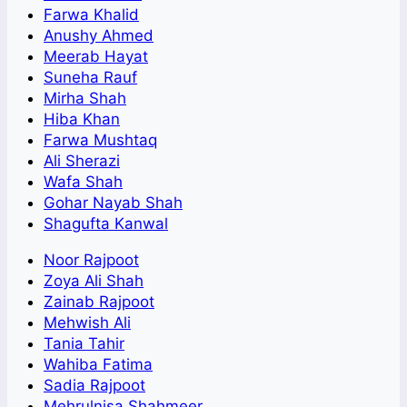
Farwa Khalid
Anushy Ahmed
Meerab Hayat
Suneha Rauf
Mirha Shah
Hiba Khan
Farwa Mushtaq
Ali Sherazi
Wafa Shah
Gohar Nayab Shah
Shagufta Kanwal
Noor Rajpoot
Zoya Ali Shah
Zainab Rajpoot
Mehwish Ali
Tania Tahir
Wahiba Fatima
Sadia Rajpoot
Mehrulnisa Shahmeer